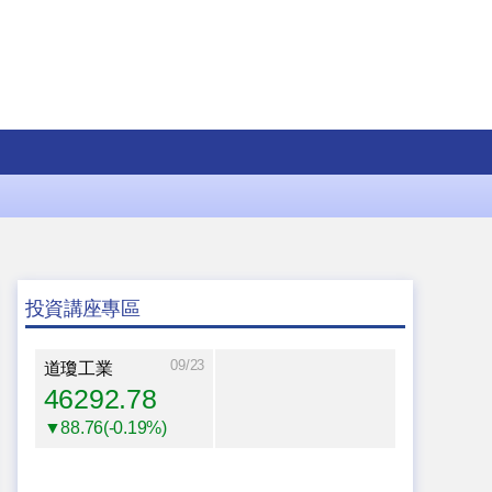
投資講座專區
09/23
道瓊工業
46292.78
▼88.76(-0.19%)