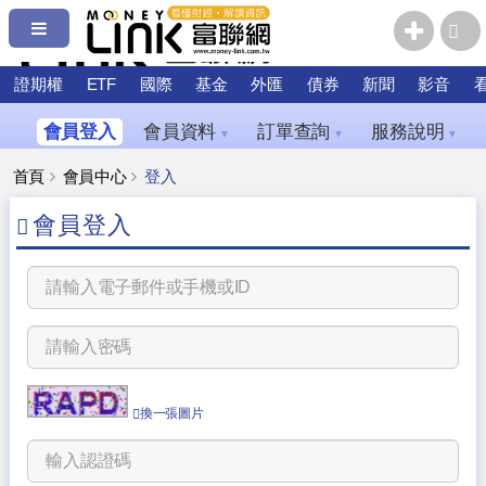
證期權
ETF
國際
基金
外匯
債券
新聞
影音
會員登入
會員資料
訂單查詢
服務說明
▼
▼
▼
首頁
會員中心
登入
會員登入
換一張圖片