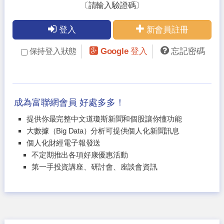
〔請輸入驗證碼〕
登入
新會員註冊
Google 登入
忘記密碼
保持登入狀態
成為富聯網會員 好處多多！
提供你最完整中文道瓊斯新聞和個股讓你懂功能
大數據（Big Data）分析可提供個人化新聞訊息
個人化財經電子報發送
不定期推出各項好康優惠活動
第一手投資講座、研討會、座談會資訊