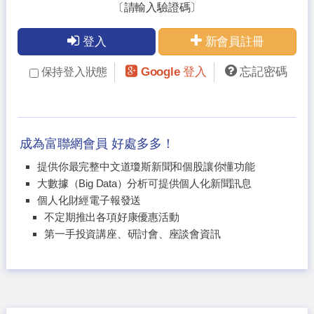
〔請輸入驗證碼〕
登入
新會員註冊
Google 登入
忘記密碼
保持登入狀態
成為富聯網會員 好處多多！
提供你最完整中文道瓊斯新聞和個股讓你懂功能
大數據（Big Data）分析可提供個人化新聞訊息
個人化財經電子報發送
不定期推出各項好康優惠活動
第一手投資講座、研討會、座談會資訊