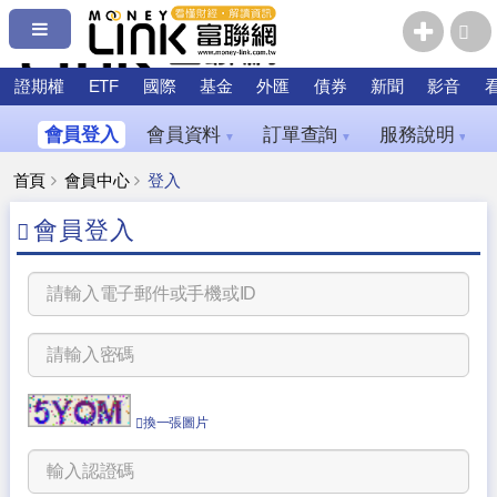
證期權
ETF
國際
基金
外匯
債券
新聞
影音
會員登入
會員資料
訂單查詢
服務說明
▼
▼
▼
首頁
會員中心
登入
會員登入
換一張圖片