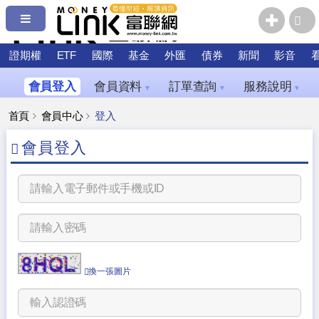
證期權
ETF
國際
基金
外匯
債券
新聞
影音
會員登入
會員資料
訂單查詢
服務說明
▼
▼
▼
首頁
會員中心
登入
會員登入
換一張圖片