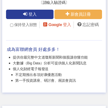
〔請輸入驗證碼〕
登入
新會員註冊
Google 登入
忘記密碼
保持登入狀態
成為富聯網會員 好處多多！
提供你最完整中文道瓊斯新聞和個股讓你懂功能
大數據（Big Data）分析可提供個人化新聞訊息
個人化財經電子報發送
不定期推出各項好康優惠活動
第一手投資講座、研討會、座談會資訊