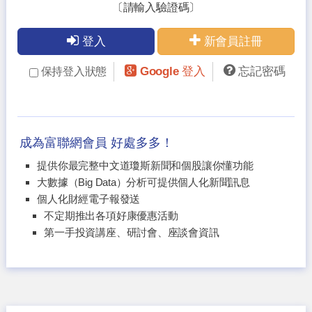
〔請輸入驗證碼〕
登入
新會員註冊
Google 登入
忘記密碼
保持登入狀態
成為富聯網會員 好處多多！
提供你最完整中文道瓊斯新聞和個股讓你懂功能
大數據（Big Data）分析可提供個人化新聞訊息
個人化財經電子報發送
不定期推出各項好康優惠活動
第一手投資講座、研討會、座談會資訊