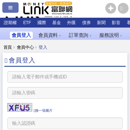
證期權
ETF
國際
基金
外匯
債券
新聞
影音
會員登入
會員資料
訂單查詢
服務說明
▼
▼
▼
首頁
會員中心
登入
會員登入
換一張圖片