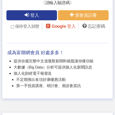
〔請輸入驗證碼〕
登入
新會員註冊
Google 登入
忘記密碼
保持登入狀態
成為富聯網會員 好處多多！
提供你最完整中文道瓊斯新聞和個股讓你懂功能
大數據（Big Data）分析可提供個人化新聞訊息
個人化財經電子報發送
不定期推出各項好康優惠活動
第一手投資講座、研討會、座談會資訊