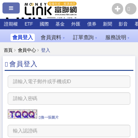
證期權
ETF
國際
基金
外匯
債券
新聞
影音
會員登入
會員資料
訂單查詢
服務說明
▼
▼
▼
首頁
會員中心
登入
會員登入
換一張圖片