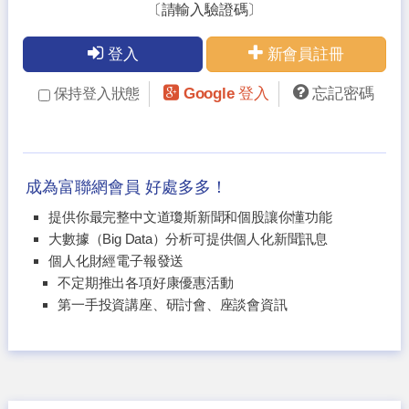
〔請輸入驗證碼〕
登入
新會員註冊
Google 登入
忘記密碼
保持登入狀態
成為富聯網會員 好處多多！
提供你最完整中文道瓊斯新聞和個股讓你懂功能
大數據（Big Data）分析可提供個人化新聞訊息
個人化財經電子報發送
不定期推出各項好康優惠活動
第一手投資講座、研討會、座談會資訊