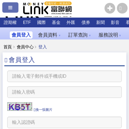
證期權
ETF
國際
基金
外匯
債券
新聞
影音
會員登入
會員資料
訂單查詢
服務說明
▼
▼
▼
首頁
會員中心
登入
會員登入
換一張圖片