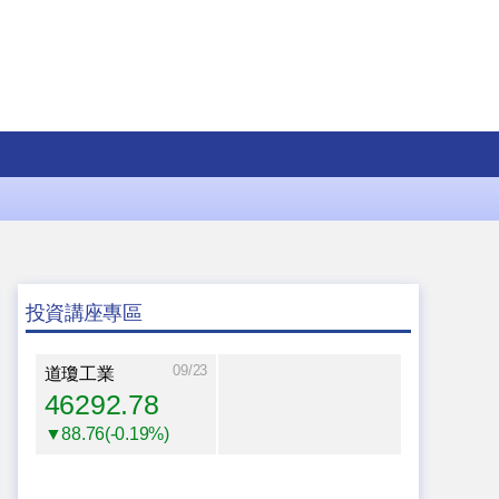
投資講座專區
09/23
道瓊工業
46292.78
▼88.76(-0.19%)