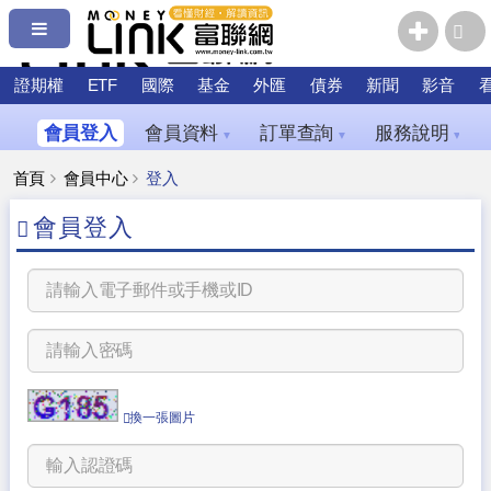
證期權
ETF
國際
基金
外匯
債券
新聞
影音
會員登入
會員資料
訂單查詢
服務說明
▼
▼
▼
首頁
會員中心
登入
會員登入
換一張圖片