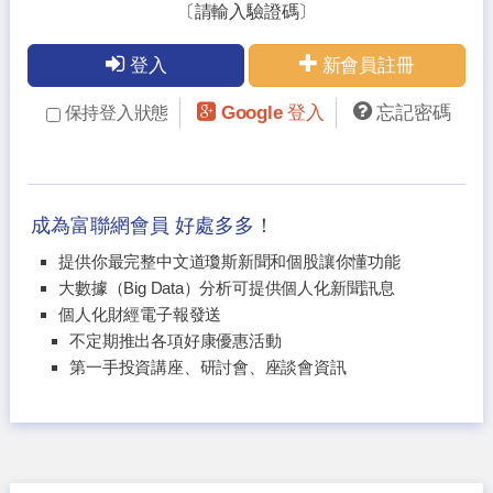
〔請輸入驗證碼〕
登入
新會員註冊
Google 登入
忘記密碼
保持登入狀態
成為富聯網會員 好處多多！
提供你最完整中文道瓊斯新聞和個股讓你懂功能
大數據（Big Data）分析可提供個人化新聞訊息
個人化財經電子報發送
不定期推出各項好康優惠活動
第一手投資講座、研討會、座談會資訊