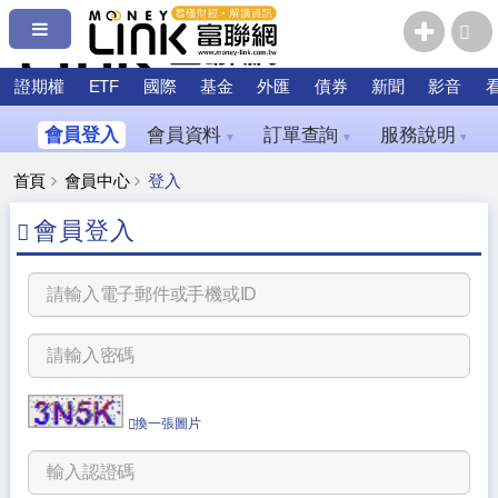
證期權
ETF
國際
基金
外匯
債券
新聞
影音
會員登入
會員資料
訂單查詢
服務說明
▼
▼
▼
首頁
會員中心
登入
會員登入
換一張圖片