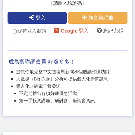
〔請輸入驗證碼〕
登入
新會員註冊
Google 登入
忘記密碼
保持登入狀態
成為富聯網會員 好處多多！
提供你最完整中文道瓊斯新聞和個股讓你懂功能
大數據（Big Data）分析可提供個人化新聞訊息
個人化財經電子報發送
不定期推出各項好康優惠活動
第一手投資講座、研討會、座談會資訊