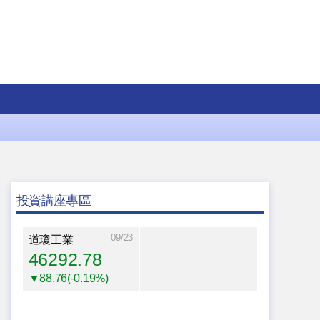
投資講座專區
09/23
道瓊工業
46292.78
▼88.76(-0.19%)