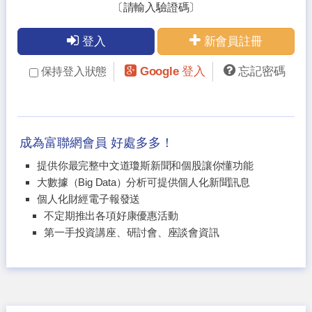
〔請輸入驗證碼〕
登入
新會員註冊
Google 登入
忘記密碼
保持登入狀態
成為富聯網會員 好處多多！
提供你最完整中文道瓊斯新聞和個股讓你懂功能
大數據（Big Data）分析可提供個人化新聞訊息
個人化財經電子報發送
不定期推出各項好康優惠活動
第一手投資講座、研討會、座談會資訊