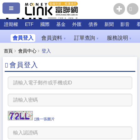
證期權
ETF
國際
基金
外匯
債券
新聞
影音
會員登入
會員資料
訂單查詢
服務說明
▼
▼
▼
首頁
會員中心
登入
會員登入
換一張圖片