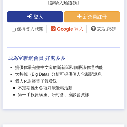
〔請輸入驗證碼〕
登入
新會員註冊
Google 登入
忘記密碼
保持登入狀態
成為富聯網會員 好處多多！
提供你最完整中文道瓊斯新聞和個股讓你懂功能
大數據（Big Data）分析可提供個人化新聞訊息
個人化財經電子報發送
不定期推出各項好康優惠活動
第一手投資講座、研討會、座談會資訊