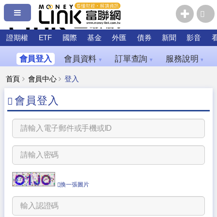
證期權
ETF
國際
基金
外匯
債券
新聞
影音
會員登入
會員資料
訂單查詢
服務說明
▼
▼
▼
首頁
會員中心
登入
會員登入
換一張圖片