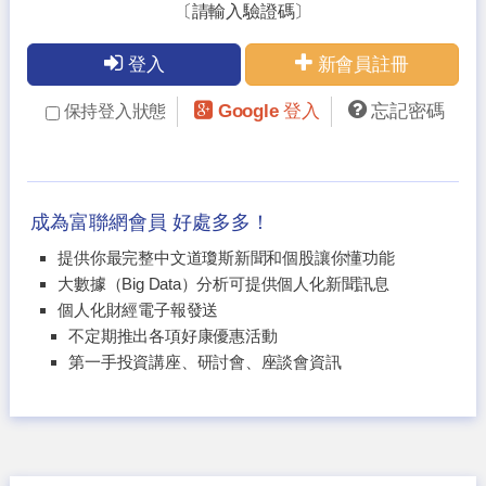
〔請輸入驗證碼〕
登入
新會員註冊
Google 登入
忘記密碼
保持登入狀態
成為富聯網會員 好處多多！
提供你最完整中文道瓊斯新聞和個股讓你懂功能
大數據（Big Data）分析可提供個人化新聞訊息
個人化財經電子報發送
不定期推出各項好康優惠活動
第一手投資講座、研討會、座談會資訊