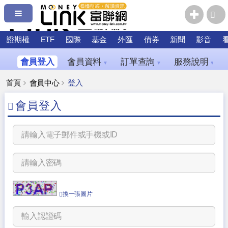
證期權
ETF
國際
基金
外匯
債券
新聞
影音
會員登入
會員資料
訂單查詢
服務說明
▼
▼
▼
首頁
會員中心
登入
會員登入
換一張圖片