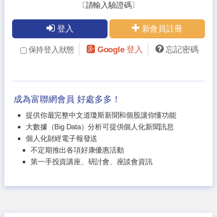
〔請輸入驗證碼〕
登入
新會員註冊
Google 登入
忘記密碼
保持登入狀態
成為富聯網會員 好處多多！
提供你最完整中文道瓊斯新聞和個股讓你懂功能
大數據（Big Data）分析可提供個人化新聞訊息
個人化財經電子報發送
不定期推出各項好康優惠活動
第一手投資講座、研討會、座談會資訊