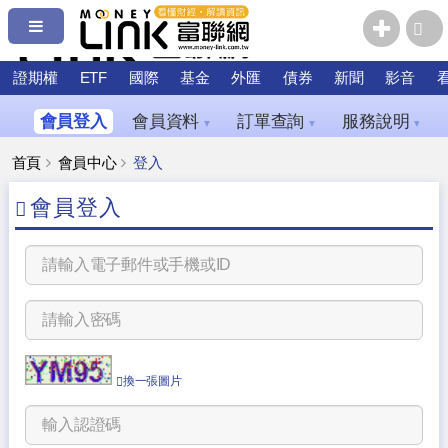
證期權
ETF
國際
基金
外匯
債券
新聞
影音
會員登入
會員資料
訂單查詢
服務說明
▼
▼
▼
首頁
會員中心
登入
會員登入
換一張圖片