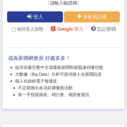
〔請輸入驗證碼〕
登入
新會員註冊
Google 登入
忘記密碼
保持登入狀態
成為富聯網會員 好處多多！
提供你最完整中文道瓊斯新聞和個股讓你懂功能
大數據（Big Data）分析可提供個人化新聞訊息
個人化財經電子報發送
不定期推出各項好康優惠活動
第一手投資講座、研討會、座談會資訊