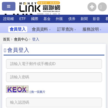
證期權
ETF
國際
基金
外匯
債券
新聞
影音
會員登入
會員資料
訂單查詢
服務說明
▼
▼
▼
首頁
會員中心
登入
會員登入
換一張圖片