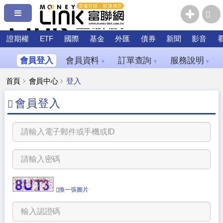
證期權
ETF
國際
基金
外匯
債券
新聞
影音
會員登入
會員資料
訂單查詢
服務說明
▼
▼
▼
首頁
會員中心
登入
會員登入
換一張圖片