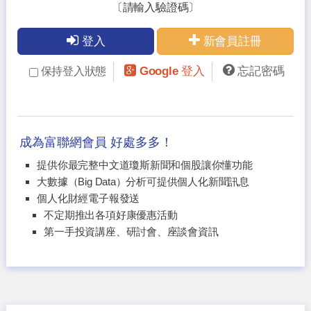
〔請輸入驗證碼〕
登入
新會員註冊
Google 登入
忘記密碼
保持登入狀態
成為富聯網會員 好處多多！
提供你最完整中文道瓊斯新聞和個股讓你懂功能
大數據（Big Data）分析可提供個人化新聞訊息
個人化財經電子報發送
不定期推出各項好康優惠活動
第一手投資講座、研討會、座談會資訊