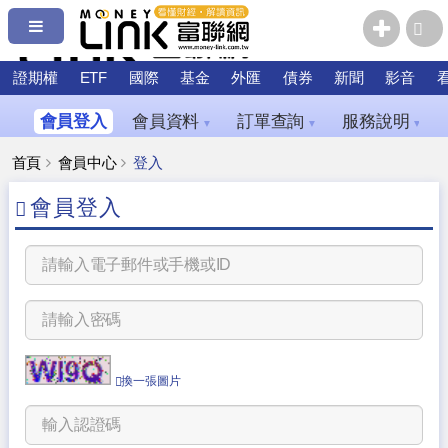
證期權
ETF
國際
基金
外匯
債券
新聞
影音
會員登入
會員資料
訂單查詢
服務說明
▼
▼
▼
首頁
會員中心
登入
會員登入
換一張圖片