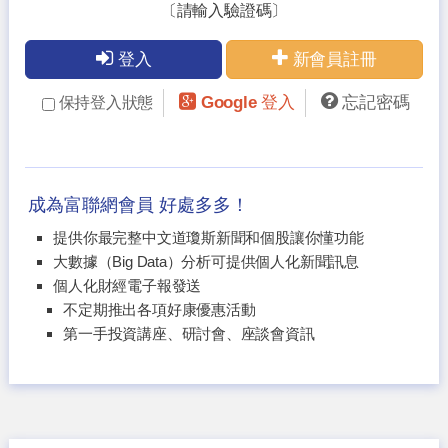
〔請輸入驗證碼〕
登入
新會員註冊
Google 登入
忘記密碼
保持登入狀態
成為富聯網會員 好處多多！
提供你最完整中文道瓊斯新聞和個股讓你懂功能
大數據（Big Data）分析可提供個人化新聞訊息
個人化財經電子報發送
不定期推出各項好康優惠活動
第一手投資講座、研討會、座談會資訊