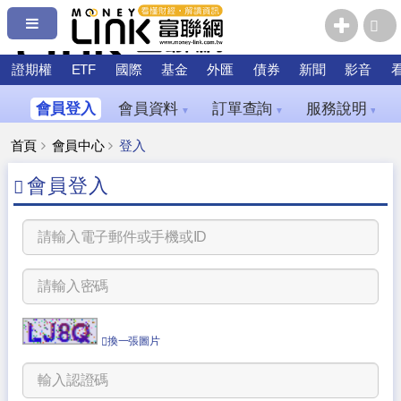
證期權
ETF
國際
基金
外匯
債券
新聞
影音
會員登入
會員資料
訂單查詢
服務說明
▼
▼
▼
首頁
會員中心
登入
會員登入
換一張圖片