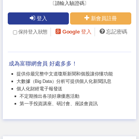
〔請輸入驗證碼〕
登入
新會員註冊
Google 登入
忘記密碼
保持登入狀態
成為富聯網會員 好處多多！
提供你最完整中文道瓊斯新聞和個股讓你懂功能
大數據（Big Data）分析可提供個人化新聞訊息
個人化財經電子報發送
不定期推出各項好康優惠活動
第一手投資講座、研討會、座談會資訊