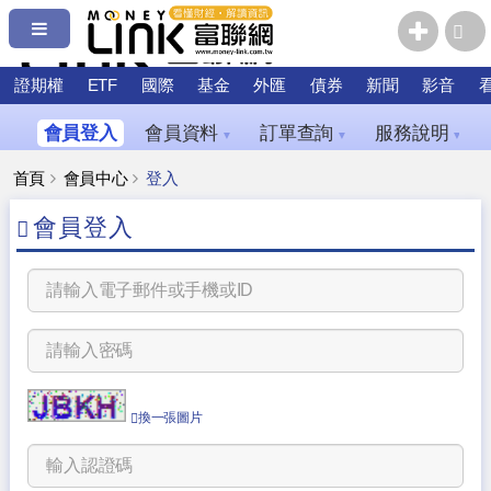
證期權
ETF
國際
基金
外匯
債券
新聞
影音
會員登入
會員資料
訂單查詢
服務說明
▼
▼
▼
首頁
會員中心
登入
會員登入
換一張圖片