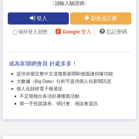
〔請輸入驗證碼〕
登入
新會員註冊
Google 登入
忘記密碼
保持登入狀態
成為富聯網會員 好處多多！
提供你最完整中文道瓊斯新聞和個股讓你懂功能
大數據（Big Data）分析可提供個人化新聞訊息
個人化財經電子報發送
不定期推出各項好康優惠活動
第一手投資講座、研討會、座談會資訊