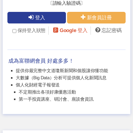
〔請輸入驗證碼〕
登入
新會員註冊
Google 登入
忘記密碼
保持登入狀態
成為富聯網會員 好處多多！
提供你最完整中文道瓊斯新聞和個股讓你懂功能
大數據（Big Data）分析可提供個人化新聞訊息
個人化財經電子報發送
不定期推出各項好康優惠活動
第一手投資講座、研討會、座談會資訊