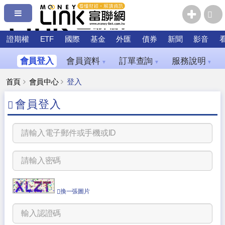
證期權
ETF
國際
基金
外匯
債券
新聞
影音
會員登入
會員資料
訂單查詢
服務說明
▼
▼
▼
首頁
會員中心
登入
會員登入
換一張圖片