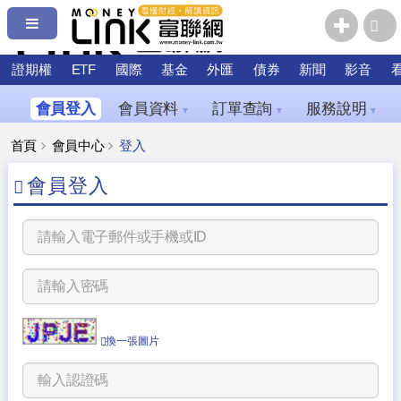
證期權
ETF
國際
基金
外匯
債券
新聞
影音
會員登入
會員資料
訂單查詢
服務說明
▼
▼
▼
首頁
會員中心
登入
會員登入
換一張圖片