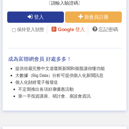
〔請輸入驗證碼〕
登入
新會員註冊
Google 登入
忘記密碼
保持登入狀態
成為富聯網會員 好處多多！
提供你最完整中文道瓊斯新聞和個股讓你懂功能
大數據（Big Data）分析可提供個人化新聞訊息
個人化財經電子報發送
不定期推出各項好康優惠活動
第一手投資講座、研討會、座談會資訊