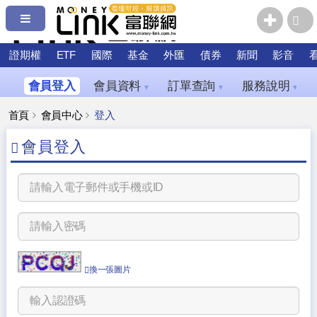
證期權
ETF
國際
基金
外匯
債券
新聞
影音
會員登入
會員資料
訂單查詢
服務說明
▼
▼
▼
首頁
會員中心
登入
會員登入
換一張圖片