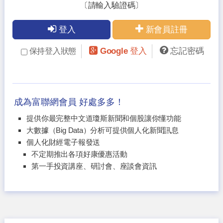
〔請輸入驗證碼〕
登入
新會員註冊
Google 登入
忘記密碼
保持登入狀態
成為富聯網會員 好處多多！
提供你最完整中文道瓊斯新聞和個股讓你懂功能
大數據（Big Data）分析可提供個人化新聞訊息
個人化財經電子報發送
不定期推出各項好康優惠活動
第一手投資講座、研討會、座談會資訊