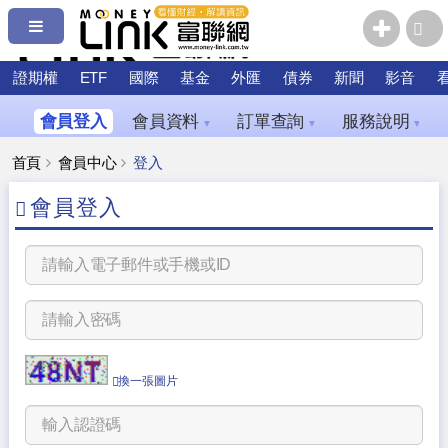
證期權
ETF
國際
基金
外匯
債券
新聞
影音
會員登入
會員資料
訂單查詢
服務說明
▼
▼
▼
首頁
會員中心
登入
會員登入
換一張圖片