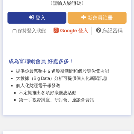
〔請輸入驗證碼〕
登入
新會員註冊
Google 登入
忘記密碼
保持登入狀態
成為富聯網會員 好處多多！
提供你最完整中文道瓊斯新聞和個股讓你懂功能
大數據（Big Data）分析可提供個人化新聞訊息
個人化財經電子報發送
不定期推出各項好康優惠活動
第一手投資講座、研討會、座談會資訊