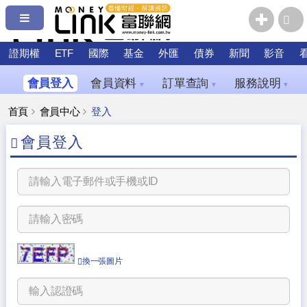
證期權
ETF
國際
基金
外匯
債券
新聞
影音
會員登入
會員資料
訂單查詢
服務說明
▼
▼
▼
首頁
會員中心
登入
會員登入
換一張圖片