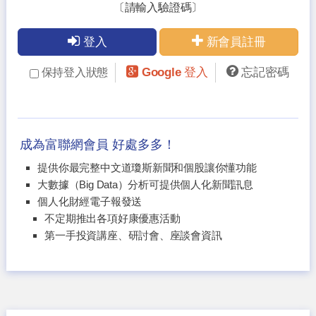
〔請輸入驗證碼〕
登入
新會員註冊
Google 登入
忘記密碼
保持登入狀態
成為富聯網會員 好處多多！
提供你最完整中文道瓊斯新聞和個股讓你懂功能
大數據（Big Data）分析可提供個人化新聞訊息
個人化財經電子報發送
不定期推出各項好康優惠活動
第一手投資講座、研討會、座談會資訊