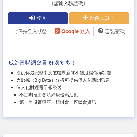
〔請輸入驗證碼〕
登入
新會員註冊
Google 登入
忘記密碼
保持登入狀態
成為富聯網會員 好處多多！
提供你最完整中文道瓊斯新聞和個股讓你懂功能
大數據（Big Data）分析可提供個人化新聞訊息
個人化財經電子報發送
不定期推出各項好康優惠活動
第一手投資講座、研討會、座談會資訊