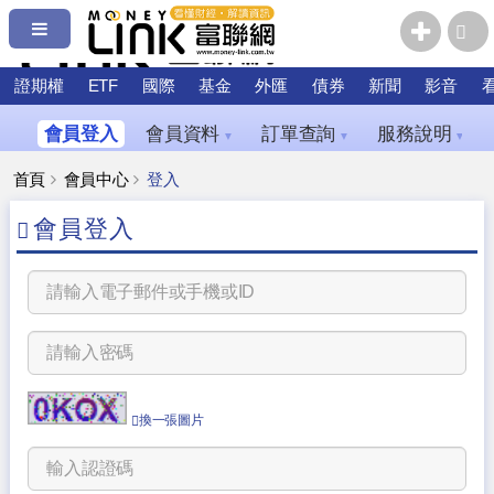
證期權
ETF
國際
基金
外匯
債券
新聞
影音
會員登入
會員資料
訂單查詢
服務說明
▼
▼
▼
首頁
會員中心
登入
會員登入
換一張圖片