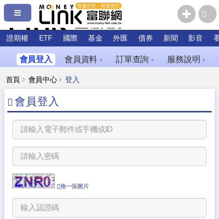
證期權
ETF
國際
基金
外匯
債券
新聞
影音
會員登入
會員資料
訂單查詢
服務說明
▼
▼
▼
首頁
會員中心
登入
會員登入
換一張圖片