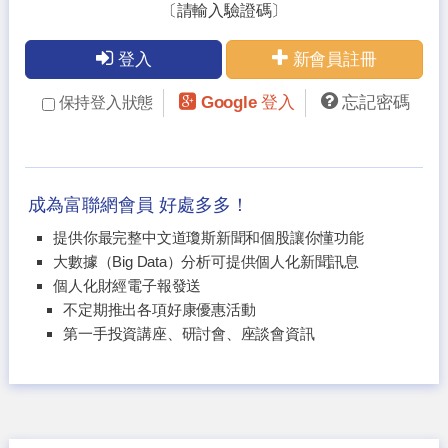
〔請輸入驗證碼〕
登入
新會員註冊
Google 登入
忘記密碼
保持登入狀態
成為富聯網會員 好處多多！
提供你最完整中文道瓊斯新聞和個股讓你懂功能
大數據（Big Data）分析可提供個人化新聞訊息
個人化財經電子報發送
不定期推出各項好康優惠活動
第一手投資講座、研討會、座談會資訊