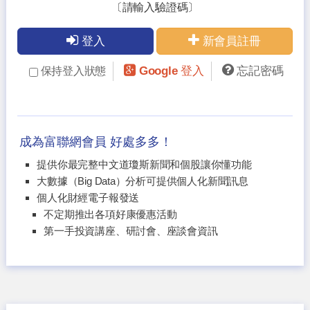
〔請輸入驗證碼〕
登入
新會員註冊
Google 登入
忘記密碼
保持登入狀態
成為富聯網會員 好處多多！
提供你最完整中文道瓊斯新聞和個股讓你懂功能
大數據（Big Data）分析可提供個人化新聞訊息
個人化財經電子報發送
不定期推出各項好康優惠活動
第一手投資講座、研討會、座談會資訊