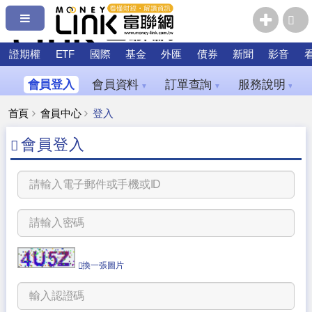
證期權
ETF
國際
基金
外匯
債券
新聞
影音
會員登入
會員資料
訂單查詢
服務說明
▼
▼
▼
首頁
會員中心
登入
會員登入
換一張圖片