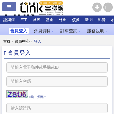
證期權
ETF
國際
基金
外匯
債券
新聞
影音
會員登入
會員資料
訂單查詢
服務說明
▼
▼
▼
首頁
會員中心
登入
會員登入
換一張圖片