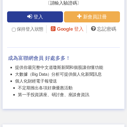
〔請輸入驗證碼〕
登入
新會員註冊
Google 登入
忘記密碼
保持登入狀態
成為富聯網會員 好處多多！
提供你最完整中文道瓊斯新聞和個股讓你懂功能
大數據（Big Data）分析可提供個人化新聞訊息
個人化財經電子報發送
不定期推出各項好康優惠活動
第一手投資講座、研討會、座談會資訊