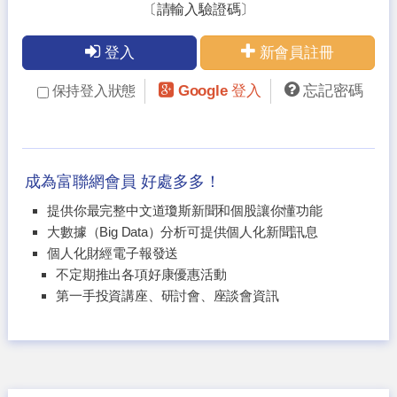
〔請輸入驗證碼〕
登入
新會員註冊
Google 登入
忘記密碼
保持登入狀態
成為富聯網會員 好處多多！
提供你最完整中文道瓊斯新聞和個股讓你懂功能
大數據（Big Data）分析可提供個人化新聞訊息
個人化財經電子報發送
不定期推出各項好康優惠活動
第一手投資講座、研討會、座談會資訊