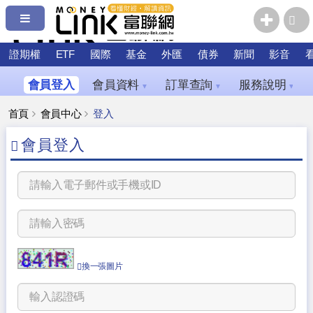
證期權
ETF
國際
基金
外匯
債券
新聞
影音
會員登入
會員資料
訂單查詢
服務說明
▼
▼
▼
首頁
會員中心
登入
會員登入
換一張圖片