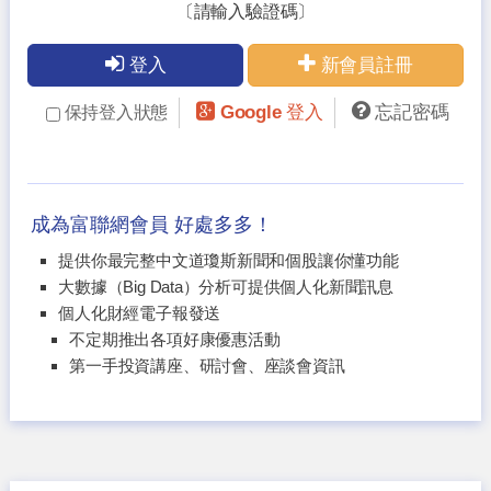
〔請輸入驗證碼〕
登入
新會員註冊
Google 登入
忘記密碼
保持登入狀態
成為富聯網會員 好處多多！
提供你最完整中文道瓊斯新聞和個股讓你懂功能
大數據（Big Data）分析可提供個人化新聞訊息
個人化財經電子報發送
不定期推出各項好康優惠活動
第一手投資講座、研討會、座談會資訊