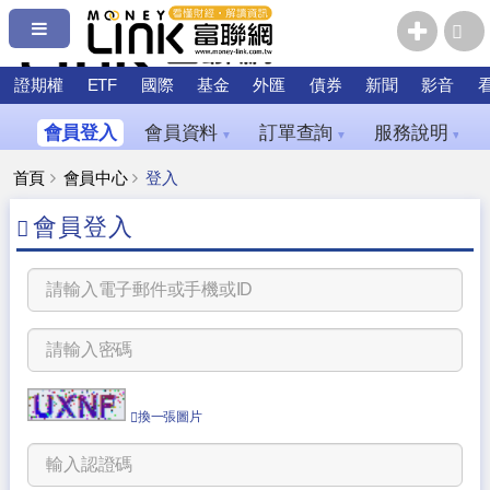
證期權
ETF
國際
基金
外匯
債券
新聞
影音
會員登入
會員資料
訂單查詢
服務說明
▼
▼
▼
首頁
會員中心
登入
會員登入
換一張圖片