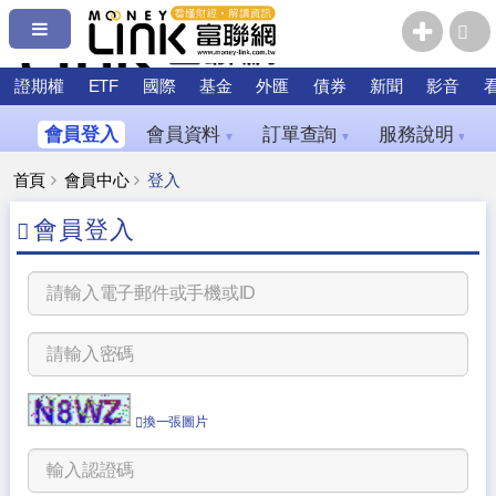
證期權
ETF
國際
基金
外匯
債券
新聞
影音
會員登入
會員資料
訂單查詢
服務說明
▼
▼
▼
首頁
會員中心
登入
會員登入
換一張圖片