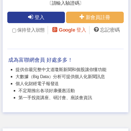
〔請輸入驗證碼〕
登入
新會員註冊
Google 登入
忘記密碼
保持登入狀態
成為富聯網會員 好處多多！
提供你最完整中文道瓊斯新聞和個股讓你懂功能
大數據（Big Data）分析可提供個人化新聞訊息
個人化財經電子報發送
不定期推出各項好康優惠活動
第一手投資講座、研討會、座談會資訊