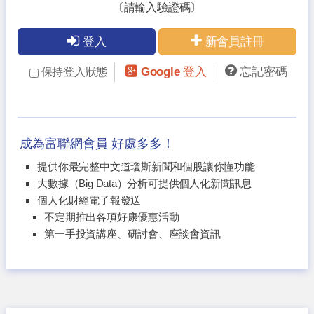
〔請輸入驗證碼〕
登入
新會員註冊
Google 登入
忘記密碼
保持登入狀態
成為富聯網會員 好處多多！
提供你最完整中文道瓊斯新聞和個股讓你懂功能
大數據（Big Data）分析可提供個人化新聞訊息
個人化財經電子報發送
不定期推出各項好康優惠活動
第一手投資講座、研討會、座談會資訊