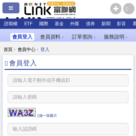
證期權
ETF
國際
基金
外匯
債券
新聞
影音
會員登入
會員資料
訂單查詢
服務說明
▼
▼
▼
首頁
會員中心
登入
會員登入
換一張圖片