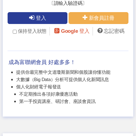
〔請輸入驗證碼〕
登入
新會員註冊
Google 登入
忘記密碼
保持登入狀態
成為富聯網會員 好處多多！
提供你最完整中文道瓊斯新聞和個股讓你懂功能
大數據（Big Data）分析可提供個人化新聞訊息
個人化財經電子報發送
不定期推出各項好康優惠活動
第一手投資講座、研討會、座談會資訊