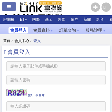
證期權
ETF
國際
基金
外匯
債券
新聞
影音
會員登入
會員資料
訂單查詢
服務說明
▼
▼
▼
首頁
會員中心
登入
會員登入
換一張圖片