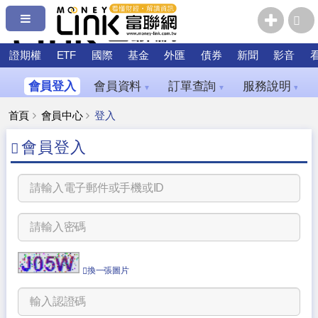
證期權
ETF
國際
基金
外匯
債券
新聞
影音
會員登入
會員資料
訂單查詢
服務說明
▼
▼
▼
首頁
會員中心
登入
會員登入
換一張圖片