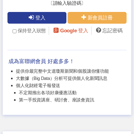
〔請輸入驗證碼〕
登入
新會員註冊
Google 登入
忘記密碼
保持登入狀態
成為富聯網會員 好處多多！
提供你最完整中文道瓊斯新聞和個股讓你懂功能
大數據（Big Data）分析可提供個人化新聞訊息
個人化財經電子報發送
不定期推出各項好康優惠活動
第一手投資講座、研討會、座談會資訊