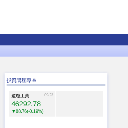
投資講座專區
09/23
道瓊工業
46292.78
▼88.76(-0.19%)