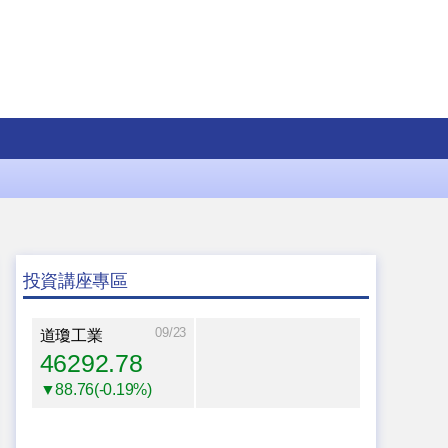
投資講座專區
09/23
道瓊工業
46292.78
▼88.76(-0.19%)