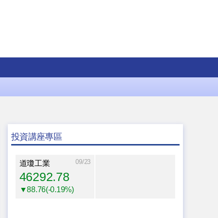
投資講座專區
09/23
道瓊工業
46292.78
▼88.76(-0.19%)