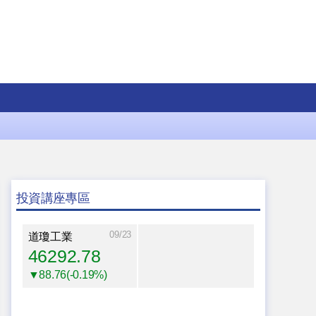
投資講座專區
09/23
道瓊工業
46292.78
▼88.76(-0.19%)