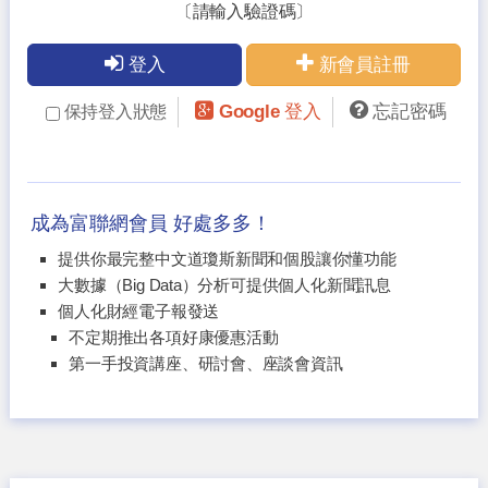
〔請輸入驗證碼〕
登入
新會員註冊
Google 登入
忘記密碼
保持登入狀態
成為富聯網會員 好處多多！
提供你最完整中文道瓊斯新聞和個股讓你懂功能
大數據（Big Data）分析可提供個人化新聞訊息
個人化財經電子報發送
不定期推出各項好康優惠活動
第一手投資講座、研討會、座談會資訊