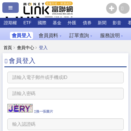
證期權
ETF
國際
基金
外匯
債券
新聞
影音
會員登入
會員資料
訂單查詢
服務說明
▼
▼
▼
首頁
會員中心
登入
會員登入
換一張圖片