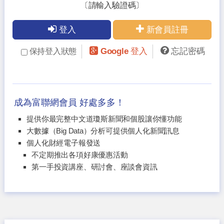
〔請輸入驗證碼〕
登入
新會員註冊
Google 登入
忘記密碼
保持登入狀態
成為富聯網會員 好處多多！
提供你最完整中文道瓊斯新聞和個股讓你懂功能
大數據（Big Data）分析可提供個人化新聞訊息
個人化財經電子報發送
不定期推出各項好康優惠活動
第一手投資講座、研討會、座談會資訊