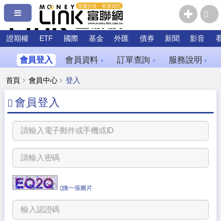
證期權
ETF
國際
基金
外匯
債券
新聞
影音
會員登入
會員資料
訂單查詢
服務說明
▼
▼
▼
首頁
會員中心
登入
會員登入
換一張圖片