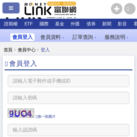
證期權
ETF
國際
基金
外匯
債券
新聞
影音
會員登入
會員資料
訂單查詢
服務說明
▼
▼
▼
首頁
會員中心
登入
會員登入
換一張圖片