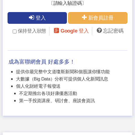
〔請輸入驗證碼〕
登入
新會員註冊
Google 登入
忘記密碼
保持登入狀態
成為富聯網會員 好處多多！
提供你最完整中文道瓊斯新聞和個股讓你懂功能
大數據（Big Data）分析可提供個人化新聞訊息
個人化財經電子報發送
不定期推出各項好康優惠活動
第一手投資講座、研討會、座談會資訊