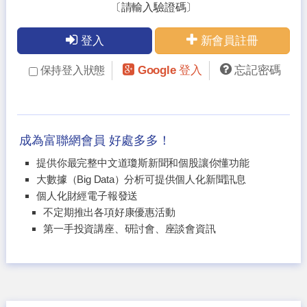
〔請輸入驗證碼〕
登入
新會員註冊
Google 登入
忘記密碼
保持登入狀態
成為富聯網會員 好處多多！
提供你最完整中文道瓊斯新聞和個股讓你懂功能
大數據（Big Data）分析可提供個人化新聞訊息
個人化財經電子報發送
不定期推出各項好康優惠活動
第一手投資講座、研討會、座談會資訊