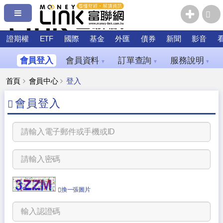
證期權
ETF
國際
基金
外匯
債券
新聞
影音
會員登入
會員資料
訂單查詢
服務說明
▼
▼
▼
首頁
會員中心
登入
會員登入
換一張圖片