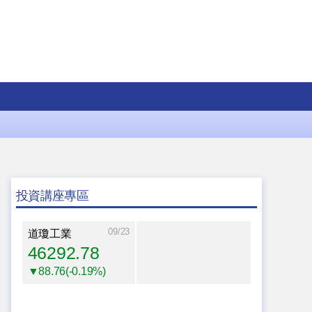
投資講座專區
09/23
道瓊工業
46292.78
▼88.76(-0.19%)