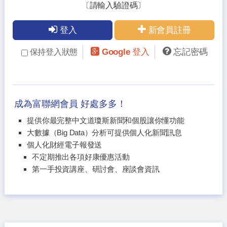
〔請輸入驗證碼〕
登入
新會員註冊
Google 登入
忘記密碼
保持登入狀態
成為富聯網會員 好處多多！
提供你最完整中文道瓊斯新聞和個股讓你懂功能
大數據（Big Data）分析可提供個人化新聞訊息
個人化財經電子報發送
不定期推出各項好康優惠活動
第一手投資講座、研討會、座談會資訊