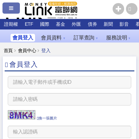
證期權
ETF
國際
基金
外匯
債券
新聞
影音
會員登入
會員資料
訂單查詢
服務說明
▼
▼
▼
首頁
會員中心
登入
會員登入
換一張圖片