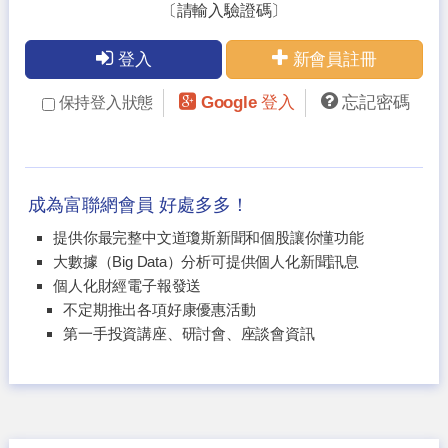
〔請輸入驗證碼〕
登入
新會員註冊
Google 登入
忘記密碼
保持登入狀態
成為富聯網會員 好處多多！
提供你最完整中文道瓊斯新聞和個股讓你懂功能
大數據（Big Data）分析可提供個人化新聞訊息
個人化財經電子報發送
不定期推出各項好康優惠活動
第一手投資講座、研討會、座談會資訊