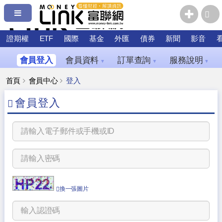
證期權
ETF
國際
基金
外匯
債券
新聞
影音
會員登入
會員資料
訂單查詢
服務說明
▼
▼
▼
首頁
會員中心
登入
會員登入
換一張圖片