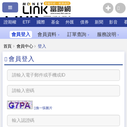
證期權
ETF
國際
基金
外匯
債券
新聞
影音
會員登入
會員資料
訂單查詢
服務說明
▼
▼
▼
首頁
會員中心
登入
會員登入
換一張圖片