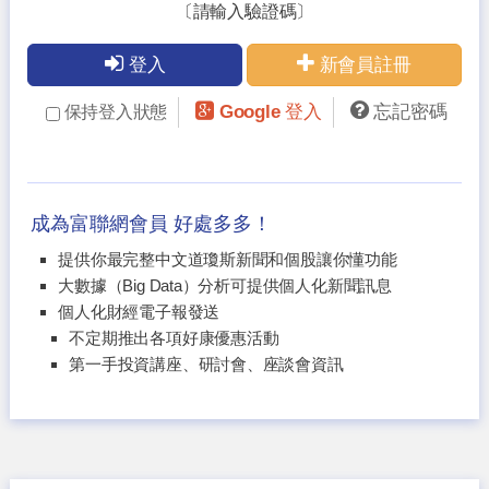
〔請輸入驗證碼〕
登入
新會員註冊
Google 登入
忘記密碼
保持登入狀態
成為富聯網會員 好處多多！
提供你最完整中文道瓊斯新聞和個股讓你懂功能
大數據（Big Data）分析可提供個人化新聞訊息
個人化財經電子報發送
不定期推出各項好康優惠活動
第一手投資講座、研討會、座談會資訊