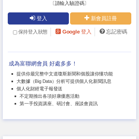
〔請輸入驗證碼〕
登入
新會員註冊
Google 登入
忘記密碼
保持登入狀態
成為富聯網會員 好處多多！
提供你最完整中文道瓊斯新聞和個股讓你懂功能
大數據（Big Data）分析可提供個人化新聞訊息
個人化財經電子報發送
不定期推出各項好康優惠活動
第一手投資講座、研討會、座談會資訊