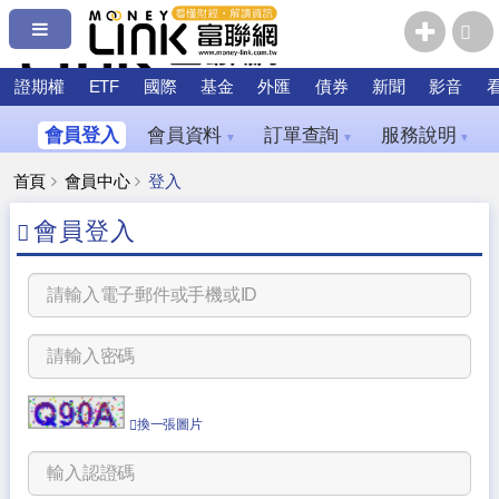
證期權
ETF
國際
基金
外匯
債券
新聞
影音
會員登入
會員資料
訂單查詢
服務說明
▼
▼
▼
首頁
會員中心
登入
會員登入
換一張圖片