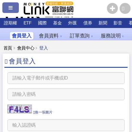
證期權
ETF
國際
基金
外匯
債券
新聞
影音
會員登入
會員資料
訂單查詢
服務說明
▼
▼
▼
首頁
會員中心
登入
會員登入
換一張圖片