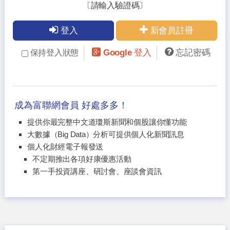
〔請輸入驗證碼〕
登入
新會員註冊
Google 登入
忘記密碼
保持登入狀態
成為富聯網會員 好處多多！
提供你最完整中文道瓊斯新聞和個股讓你懂功能
大數據（Big Data）分析可提供個人化新聞訊息
個人化財經電子報發送
不定期推出各項好康優惠活動
第一手投資講座、研討會、座談會資訊