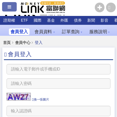
證期權
ETF
國際
基金
外匯
債券
新聞
影音
會員登入
會員資料
訂單查詢
服務說明
▼
▼
▼
首頁
會員中心
登入
會員登入
換一張圖片