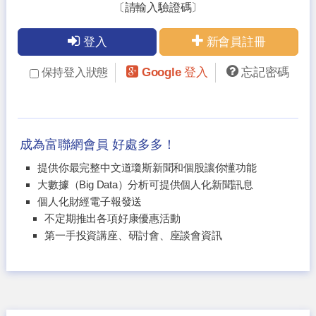
〔請輸入驗證碼〕
登入
新會員註冊
Google 登入
忘記密碼
保持登入狀態
成為富聯網會員 好處多多！
提供你最完整中文道瓊斯新聞和個股讓你懂功能
大數據（Big Data）分析可提供個人化新聞訊息
個人化財經電子報發送
不定期推出各項好康優惠活動
第一手投資講座、研討會、座談會資訊